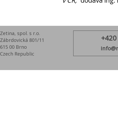
v ČR,“
dodává Ing. 
Zetina, spol. s r.o.
+420
Zábrdovická 801/11
615 00 Brno
info@m
Czech Republic