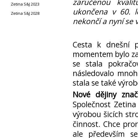
zaručenou kvali
Zetina S&J 2023
ukončena v 60. le
Zetina S&J 2028
nekončí a nyní se v
Cesta k dnešní p
momentem bylo zalo
se stala pokračov
následovalo mnoho
stala se také výr
Nové dějiny znač
Společnost Zetina
výrobou šicích str
činnost. Chce pror
ale především s