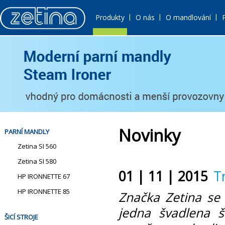
|
|
|
Produkty
O nás
O mandlování
Novinky
PARNÍ MANDLY
Zetina SI 560
Zetina SI 580
01 | 11 | 2015
T
HP IRONNETTE 67
HP IRONNETTE 85
Značka Zetina se 
jedna švadlena ši
ŠICÍ STROJE