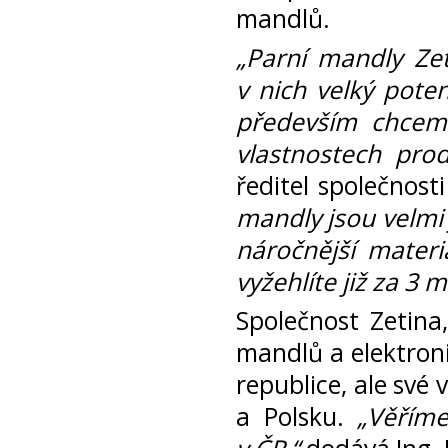
mandlů.
„Parní mandly Ze
v nich velký pote
především chceme
vlastnostech prod
ředitel společnosti
mandly jsou velmi 
náročnější materiá
vyžehlíte již za 3 m
Společnost Zetina,
mandlů a elektroni
republice, ale své
a Polsku.
„Věříme